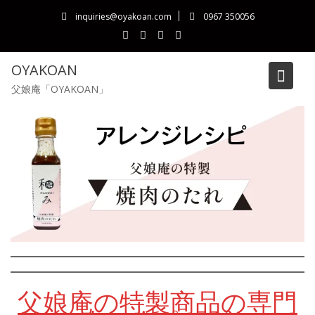
Skip
inquiries@oyakoan.com
0967 350056
to
content
OYAKOAN
焼肉のたれのアレンジレシ
父娘庵「OYAKOAN」
ピ
父娘庵の特製商品の専門