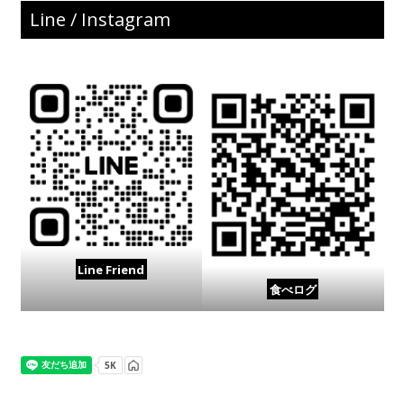
Line / Instagram
Line Friend
食べログ