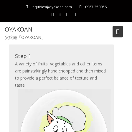
Skip
inquiries@oyakoan.com
0967 350056
to
content
OYAKOAN
父娘庵「OYAKOAN」
Oyakoan Tare Making
Step 1
A variety of fruits, vegetables and other items
are painstakingly hand chopped and then mixed
to provide a perfect balance of texture and
taste.