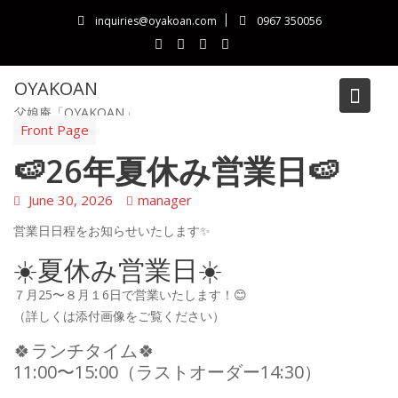
Skip
inquiries@oyakoan.com
0967 350056
to
content
OYAKOAN
父娘庵「OYAKOAN」
Blog
Front Page
🍉26年夏休み営業日🍉
June 30, 2026
manager
営業日日程をお知らせいたします✨
☀️夏休み営業日☀️
７月25〜８月１6日で営業いたします！😊
（詳しくは添付画像をご覧ください）
🍀ランチタイム🍀
11:00〜15:00（ラストオーダー14:30）