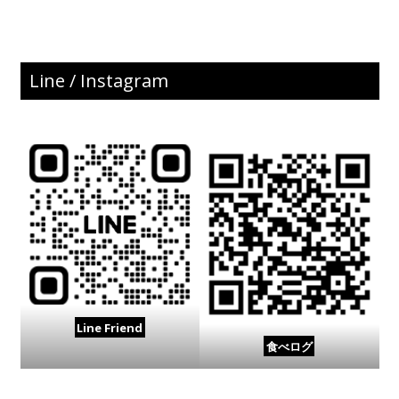
Line / Instagram
Line Friend
食べログ