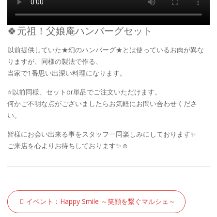
🍀元祖！父娘庵ハンバーグセット
以前提供していた★幻のハンバーグ★とは使っているお肉が異な
りますが、同様の製法で作る、
当家で1番思い出深い料理になります。
⭐️以前同様、セットor単品でご注文いただけます。
何かご不明な点がございましたらお気軽にお問い合わせくださ
い。
皆様にお会い出来る事をスタッフ一同楽しみにしております✨
ご来店を心よりお待ちしております✨☺️
Post
イベント：Happy Smile ～笑顔を繋ぐマルシェ～
navigation