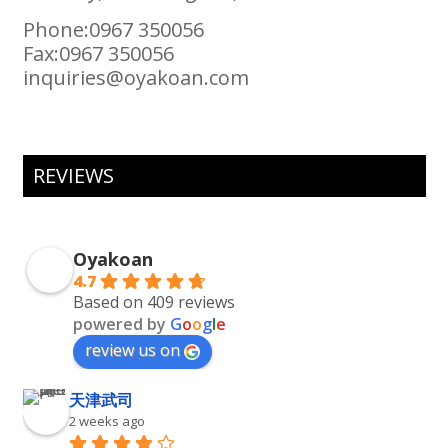
Phone:0967 350056
Fax:0967 350056
inquiries@oyakoan.com
REVIEWS
Oyakoan
4.7
Based on 409 reviews
powered by
G
o
o
g
l
e
review us on
天津武司
2 weeks ago