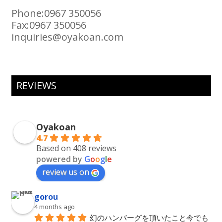
Phone:0967 350056
Fax:0967 350056
inquiries@oyakoan.com
REVIEWS
Oyakoan
4.7
Based on 408 reviews
powered by
G
o
o
g
l
e
review us on
gorou
4 months ago
幻のハンバーグを頂いたこと今でも