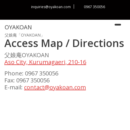
Skip
inquiries@oyakoan.com
0967 350056
to
content
OYAKOAN
父娘庵「OYAKOAN」
Access
Access Map / Directions
父娘庵OYAKOAN
Aso City, Kurumagaeri, 210-16
Phone: 0967 350056
Fax: 0967 350056
E-mail:
contact@oyakoan.com