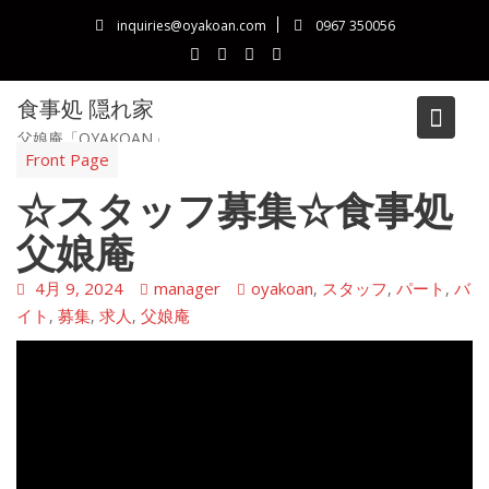
Skip
inquiries@oyakoan.com
0967 350056
to
content
食事処 隠れ家
父娘庵「OYAKOAN」
Blog
Front Page
☆スタッフ募集☆食事処
父娘庵
4月 9, 2024
manager
oyakoan
スタッフ
パート
バ
,
,
,
イト
募集
求人
父娘庵
,
,
,