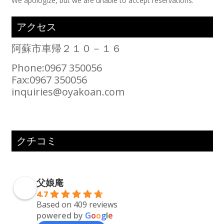
We apologize, but we are unable to accept reservations.
アクセス
阿蘇市車帰２１０－１６
Phone:0967 350056
Fax:0967 350056
inquiries@oyakoan.com
クチコミ
父娘庵
4.7
Based on 409 reviews
powered by
G
o
o
g
l
e