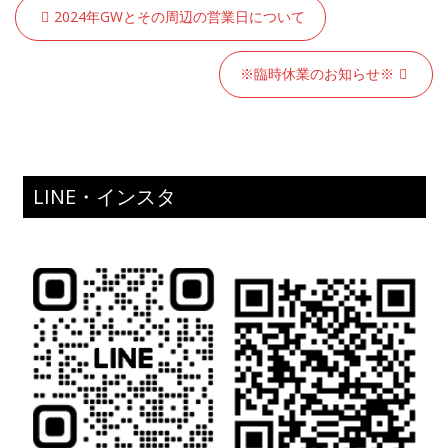
投
2024年GWとその周辺の営業日について
稿
ナ
※臨時休業のお知らせ※
ビ
ゲ
ー
LINE・インスタ
シ
ョ
ン