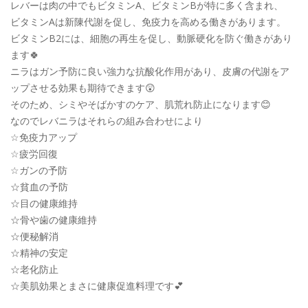
レバーは肉の中でもビタミンA、ビタミンBが特に多く含まれ、
ビタミンAは新陳代謝を促し、免疫力を高める働きがあります。
ビタミンB2には、細胞の再生を促し、動脈硬化を防ぐ働きがあり
ます🍀
ニラはガン予防に良い強力な抗酸化作用があり、皮膚の代謝をア
ップさせる効果も期待できます😲
そのため、シミやそばかすのケア、肌荒れ防止になります😊
なのでレバニラはそれらの組み合わせにより
☆免疫力アップ
☆疲労回復
☆ガンの予防
☆貧血の予防
☆目の健康維持
☆骨や歯の健康維持
☆便秘解消
☆精神の安定
☆老化防止
☆美肌効果とまさに健康促進料理です💕