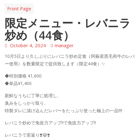
Front Page
限定メニュー・レバニラ
炒め（44食）
October 4, 2024
manager
10月5日より久しぶりにレバニラ炒め定食（阿蘇産黒毛和牛のレバ
ー使用）を数量限定で提供致します（限定44食）✨
◆特別価格 ¥1,600
◆単品¥1,400
新鮮なうちに丁寧に処理し、
臭みをしっかり取り、
特製ダレに漬け込んだレバーをたっぷり使った極上の一品‼️‼️
レバニラ炒めで免疫力アップ‼️で免疫力アップ‼️
レバニラで若返り❣️😆❣️