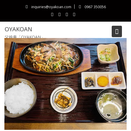
Skip
inquiries@oyakoan.com
0967 350056
to
content
OYAKOAN
父娘庵「OYAKOAN」
Blog